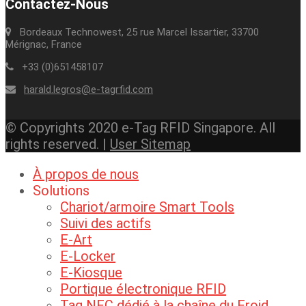
Contactez-Nous
Bordeaux Technowest, 25 rue Marcel Issartier, 33700
Mérignac, France
+33 (0)651458107
harald.legros@e-tagrfid.com
© Copyrights 2020 e-Tag RFID Singapore. All
rights reserved. |
User Sitemap
À propos de nous
Solutions
Chariot/armoire Smart Tools
Suivi des actifs
E-Art
E-Locker
E-Kiosque
Portique électronique RFID
Tag NFC dédié à la chaîne du Froid